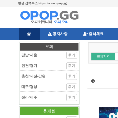
평생 접속주소 https://www.opop.gg
공지사항
출석체크
오피
강남/서울
후기
전체지역
인천/경기
후기
충청/대전/강원
후기
대구/경상
후기
전라/제주
후기
휴게텔