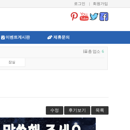
로그인
|
회원가입
이벤트게시판
제휴문의
총 업소
6
잠실
수정
후기보기
목록