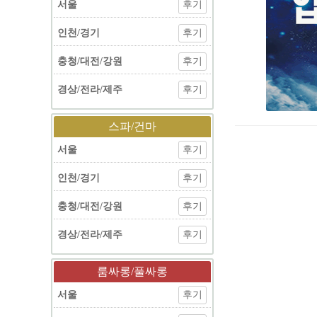
서울
후기
인천/경기
후기
충청/대전/강원
후기
경상/전라/제주
후기
스파/건마
서울
후기
인천/경기
후기
충청/대전/강원
후기
경상/전라/제주
후기
룸싸롱/풀싸롱
서울
후기