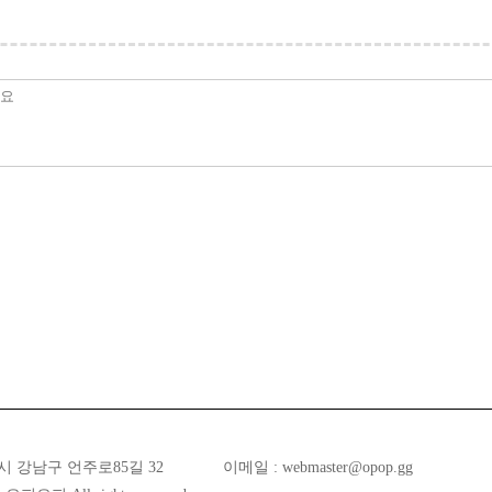
시 강남구 언주로85길 32
이메일 :
webmaster@opop.gg