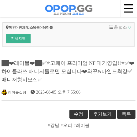
총 업소
0
메인 > 전체 업소목록 > 레이블
전체지역
██❤️레이블❤️██✅⭐고페이 프리미엄 NF 대거영입!!⭐✅❤️
하이클라쓰 매니저들로만 모십니다❤️와꾸&마인드최강✅
매니저항시모집✅
2025-08-05 오후 7:55:06
레이블실장
수정
후기보기
목록
#강남 #오피 #레이블