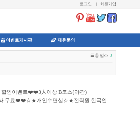
로그인
|
회원가입
이벤트게시판
제휴문의
총 업소
0
 할인이벤트❤️❤️3人이상 B코스(야간)
짜파 무료❤️❤️☆★개인수면실☆★전직원 한국인