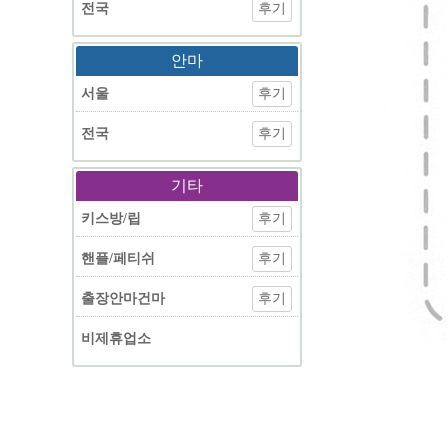
전국
후기
안마
서울
후기
전국
후기
기타
키스방/립
후기
핸플/페티쉬
후기
출장안마건마
후기
비제휴업소