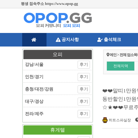
주소변경 및 긴급공지 https://twitter.com/opopgg [오피오피 공식트위터]
공지사항
출석체크
오피
메인 > 전체 업소목
강남/서울
후기
전체지역
인천/경기
후기
충청/대전/강원
후기
❤️❤️말띠1만
동반할인1만원씩
대구/경상
후기
☆★❤️❤️무료
전라/제주
후기
히트스파실장
휴게텔