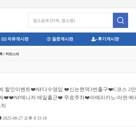
자유게시판
질문게시판
후기게시판
록 > 히트스파
원씩 할인이벤트❤️NF다수영입 ❤️신논현역3번출구❤️C코스 2만
❤️❤️NF매니저 매일출근❤️ 무료주차❤️아메리카노/라면/
주차
2025-08-27 오후 8:33:18