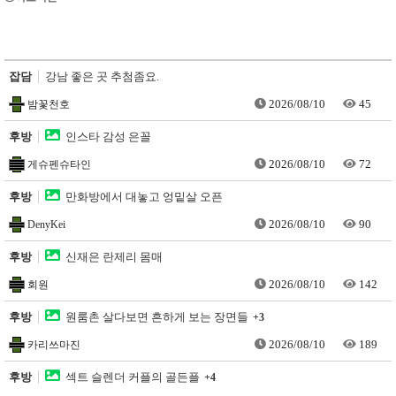
잡담
강남 좋은 곳 추첨좀요.
2026/08/10
45
밤꽃천호
후방
인스타 감성 은꼴
2026/08/10
72
게슈펜슈타인
후방
만화방에서 대놓고 엉밑살 오픈
2026/08/10
90
DenyKei
후방
신재은 란제리 몸매
2026/08/10
142
회원
후방
원룸촌 살다보면 흔하게 보는 장면들
+3
2026/08/10
189
카리쓰마진
후방
섹트 슬렌더 커플의 골든플
+4