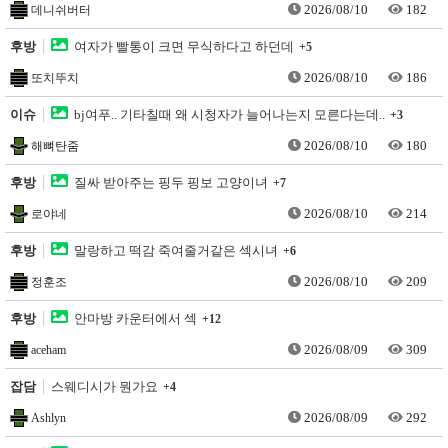
2026/08/10
182
데니쉬버터
후방
여자가 빨통이 크면 무식하다고 하던데
+5
2026/08/10
186
또치뚜치
이슈
bj여푸.. 기타칠때 왜 시청자가 늘어나는지 모른다는데..
+3
2026/08/10
180
해뼈탄줌
후방
질싸 받아주는 핑두 핑보 고양이녀
+7
2026/08/10
214
로야네
후방
말랑하고 떡감 죽여줄거같은 섹시녀
+6
2026/08/10
209
정훈조
후방
안마방 카운터에서 섹
+12
2026/08/09
309
aceham
잡담
스웨디시가 뭔가요
+4
2026/08/09
292
Ashlyn