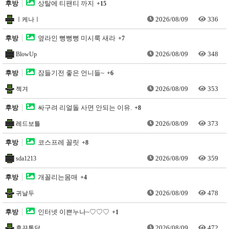
후방
상탈에 티팬티 까지
+15
2026/08/09
336
ㅣ케나ㅣ
후방
옆라인 뻥뻥뻥 미시룩 새라
+7
2026/08/09
348
BlowUp
후방
잠들기전 좋은 언니들~
+6
2026/08/09
353
젝겨
후방
싸구려 리얼돌 사면 안되는 이유.
+8
2026/08/09
373
레드보틀
후방
코스프레 꼴릿
+8
2026/08/09
359
sda1213
후방
개꼴리는몸매
+4
2026/08/09
478
귀날두
후방
인터넷 이쁜누나~♡♡♡
+1
2026/08/09
472
후끈통닭