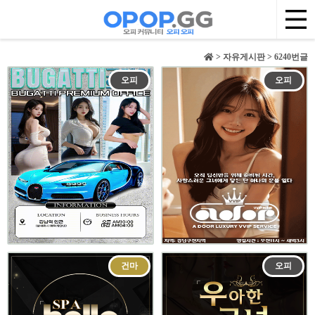
> 자유게시판 > 6240번글
오피
오피
건마
오피