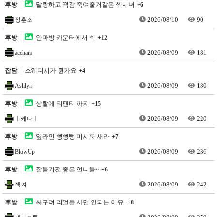
후방
말랑하고 떡감 죽여줄거같은 섹시녀
+6
2026/08/10
90
정훈조
후방
안마방 카운터에서 섹
+12
2026/08/09
181
aceham
잡담
스웨디시가 뭔가요
+4
2026/08/09
180
Ashlyn
후방
상탈에 티팬티 까지
+15
2026/08/09
220
ㅣ케나ㅣ
후방
옆라인 뻥뻥뻥 미시룩 새라
+7
2026/08/09
236
BlowUp
후방
잠들기전 좋은 언니들~
+6
2026/08/09
242
젝겨
후방
싸구려 리얼돌 사면 안되는 이유.
+8