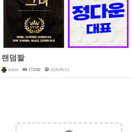
랜덤짤
1758회
2026/06/14
수리아