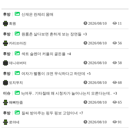
후방
신재은 란제리 몸매
2026/08/10
11
회원
후방
원룸촌 살다보면 흔하게 보는 장면들
+3
2026/08/10
56
카리쓰마진
후방
섹트 슬렌더 커플의 골든플
+4
2026/08/10
58
데니쉬버터
후방
여자가 빨통이 크면 무식하다고 하던데
+5
2026/08/10
68
또치뚜치
이슈
bj여푸.. 기타칠때 왜 시청자가 늘어나는지 모른다는데..
+3
2026/08/10
65
해뼈탄줌
후방
질싸 받아주는 핑두 핑보 고양이녀
+7
2026/08/10
91
로야네