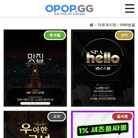
> 자유게시판 > 6908번글
휴게텔
건마
오피
풀싸롱