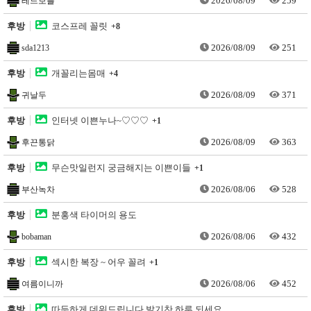
2026/08/09
259
레드보틀
후방
코스프레 꼴릿
+8
2026/08/09
251
sda1213
후방
개꼴리는몸매
+4
2026/08/09
371
귀날두
후방
인터넷 이쁜누나~♡♡♡
+1
2026/08/09
363
후끈통닭
후방
무슨맛일런지 궁금해지는 이쁜이들
+1
2026/08/06
528
부산녹차
후방
분홍색 타이머의 용도
2026/08/06
432
bobaman
후방
섹시한 복장 ~ 어우 꼴려
+1
2026/08/06
452
여름이니까
후방
따듯하게 데워드립니다 발기찬 하루 되세요