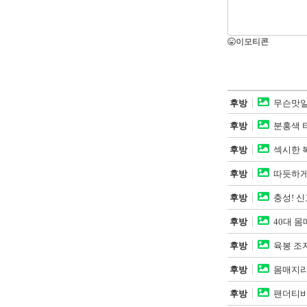
이모티콘
후방
무슨맛일
후방
분홍색 
후방
섹시한 복
후방
따듯하게
후방
충성! 
후방
40대 몸
후방
육봉 조
후방
몸매지리
후방
팬더티비