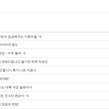
런지 궁금해지는 이쁜이들
+1
타이머의 용도
장 ~ 어우 꼴려
+1
 데워드립니다 발기찬 하루 되세요
신고합니다 휴가 나온 여중사
매어때?
지는 대륙 극강 슬랜더녀
는 인스타 편순이
+1
 점핑의 벗방!