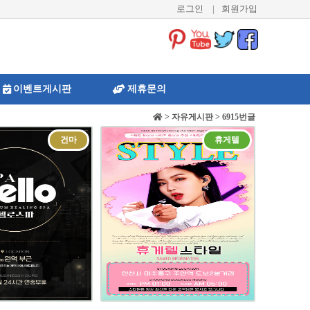
로그인
|
회원가입
이벤트게시판
제휴문의
> 자유게시판 > 6915번글
건마
휴게텔