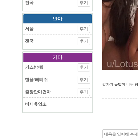
전국
후기
안마
서울
후기
전국
후기
기타
키스방/립
후기
핸플/페티쉬
후기
갑자기 물빨이 너무 
출장안마건마
후기
비제휴업소