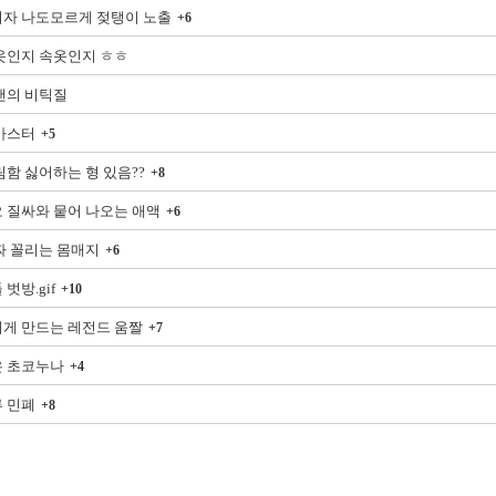
자 나도모르게 젖탱이 노출
+6
옷인지 속옷인지 ㅎㅎ
맨의 비틱질
마스터
+5
함 싫어하는 형 있음??
+8
 질싸와 뭍어 나오는 애액
+6
짜 꼴리는 몸매지
+6
벗방.gif
+10
게 만드는 레전드 움짤
+7
 초코누나
+4
 민폐
+8