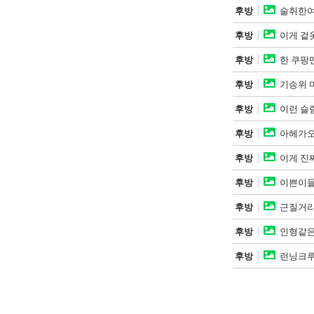
후방
술취한여
후방
이게 겉
후방
한 쿠팡
후방
기승위 
후방
이런 슬림
후방
아헤가오
후방
이게 진
후방
이쁜이들 
후방
근질거리
후방
인형같은
후방
런닝크루