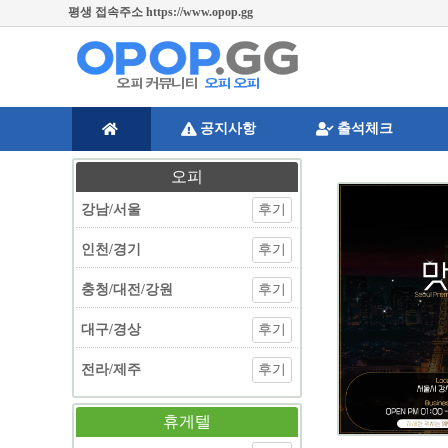
평생 접속주소 https://www.opop.gg
공지사항
출석체크
오피
강남/서울
후기
인천/경기
후기
충청/대전/강원
후기
대구/경상
후기
전라/제주
후기
휴게텔