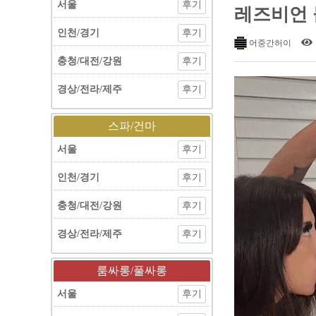
서울
후기
레즈비언
인천/경기
후기
어중간허이
충청/대전/강원
후기
경상/전라/제주
후기
스파/건마
서울
후기
인천/경기
후기
충청/대전/강원
후기
경상/전라/제주
후기
룸싸롱/풀싸롱
서울
후기