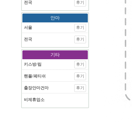
전국
후기
안마
서울
후기
전국
후기
기타
키스방/립
후기
핸플/페티쉬
후기
출장안마건마
후기
비제휴업소