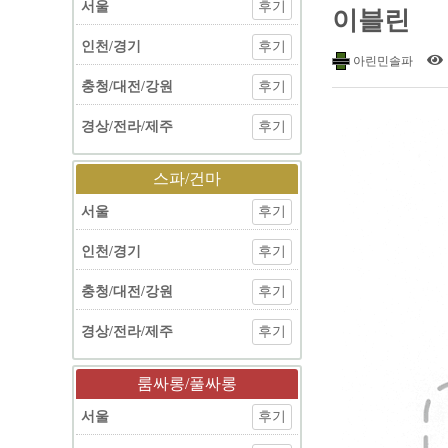
서울
후기
이블린
인천/경기
후기
아린민솔파
충청/대전/강원
후기
경상/전라/제주
후기
스파/건마
서울
후기
인천/경기
후기
충청/대전/강원
후기
경상/전라/제주
후기
룸싸롱/풀싸롱
서울
후기