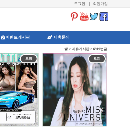
로그인
|
회원가입
이벤트게시판
제휴문의
> 자유게시판 > 6919번글
오피
오피