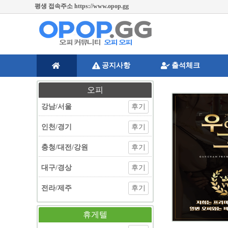
주소변경 및 긴급공지 https://twitter.com/opopgg [오피오피 공식트위터]
공지사항
출석체크
오피
강남/서울
후기
인천/경기
후기
충청/대전/강원
후기
대구/경상
후기
전라/제주
후기
휴게텔